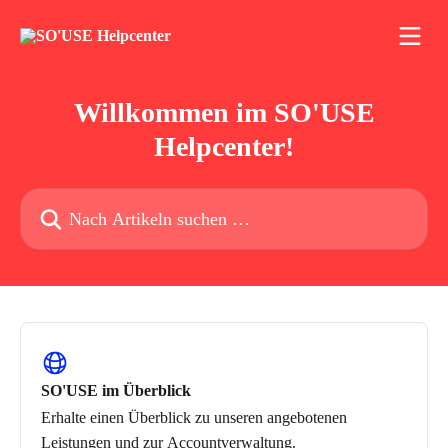
Zum Hauptinhalt springen
Willkommen im SO'USE
Helpcenter!
Nach Artikeln suchen …
SO'USE im Überblick
Erhalte einen Überblick zu unseren angebotenen
Leistungen und zur Accountverwaltung.